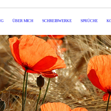
NG
ÜBER MICH
SCHREIBWERKE
SPRÜCHE
K