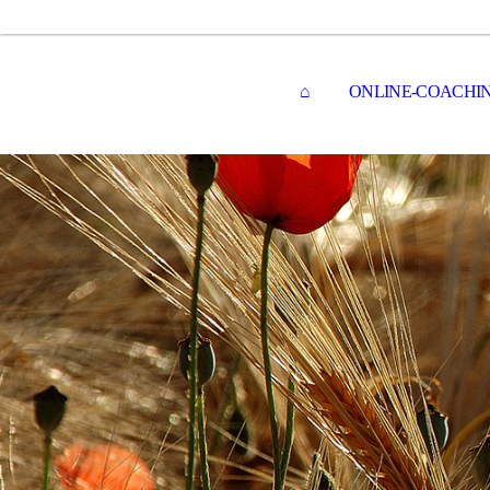
⌂
ONLINE-COACHI