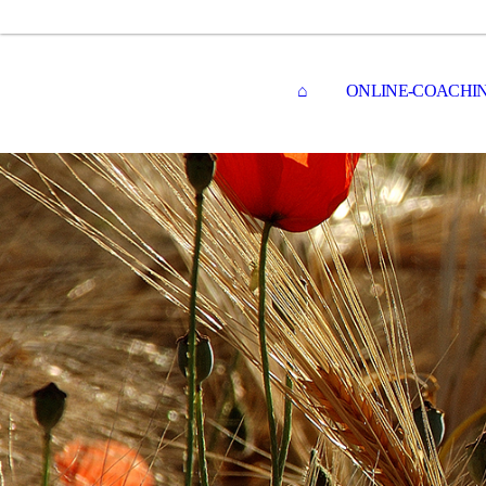
⌂
ONLINE-COACHI