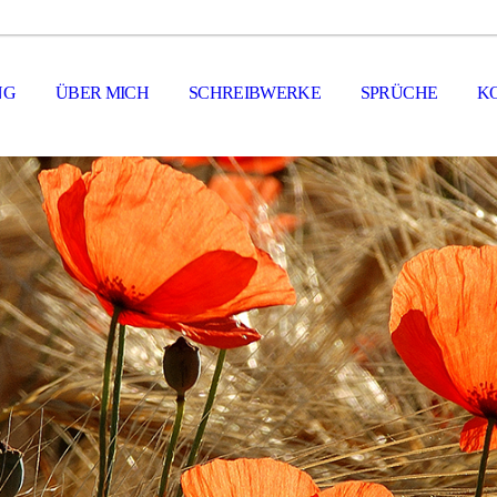
NG
ÜBER MICH
SCHREIBWERKE
SPRÜCHE
K